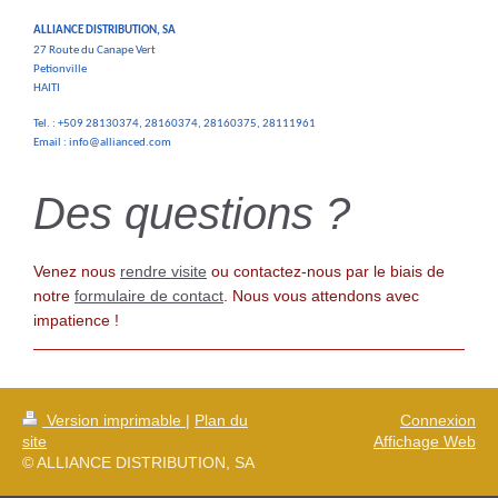
ALLIANCE DISTRIBUTION, SA
27 Route du Canape Vert
Petionville
HAITI
Tel. : +509 28130374, 28160374, 28160375, 28111961
Email : info@allianced.com
Des questions ?
Venez nous
rendre visite
ou contactez-nous par le biais de
notre
formulaire de contact
. Nous vous attendons avec
impatience !
Version imprimable
|
Plan du
Connexion
site
Affichage Web
© ALLIANCE DISTRIBUTION, SA